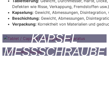
Tablettierung:
Gewicht, Durchmesser, Härte, Dicke, D
Defekten wie Risse, Verkappung, Fremdstoffen usw.
Kapselung:
Gewicht, Abmessungen, Disintegration, 
Beschichtung:
Gewicht, Abmessungen, Disintegratio
TABLETTEN /
Verpackung:
Korrektheit von Materialien und gedru
KAPSEL
MESSSCHRAUBE
DISINTGRATIONS