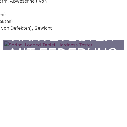
 Form, Abwesenheit von
en)
ekten)
t von Defekten), Gewicht
HÄRTETESTER
HFESTIGKEITSTE
MIT FEDERUNG
ETESTER