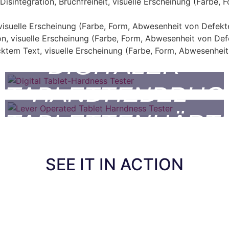
isintegration, Bruchfreiheit, visuelle Erscheinung (Farbe,
)
visuelle Erscheinung (Farbe, Form, Abwesenheit von Defekt
n, visuelle Erscheinung (Farbe, Form, Abwesenheit von Def
cktem Text, visuelle Erscheinung (Farbe, Form, Abwesenhei
DIGITALER
HANDHEBEL-
TABLETTENBRUC
APPARAT
TABLETTENHÄRT
SEE IT IN ACTION