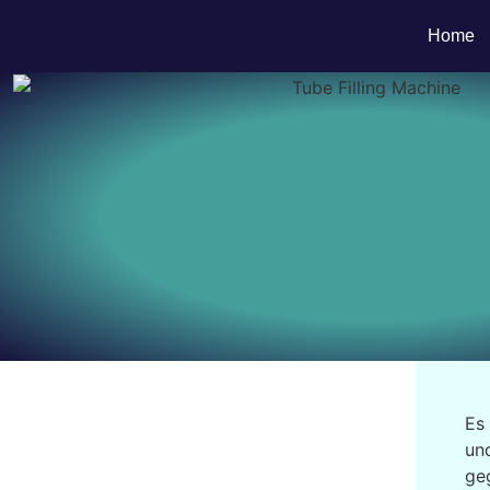
Home
Es
un
ge