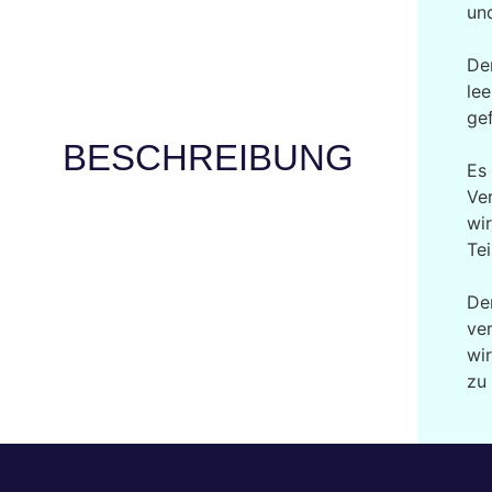
und
De
le
gef
BESCHREIBUNG
Es 
Ve
wi
Tei
De
ve
wi
zu